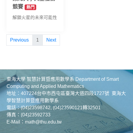
競賽
熱門
解鎖火星的未來可能性
Previous
1
Next
:::
東海大學 智慧計算暨應用數學系 Department of Smart
Computing and Applied Mathematics
地址：407224台中市西屯區臺灣大道四段1727號 東海大
學智慧計算暨應用數學系
電話：(04)23598742, (04)23590121轉32501
傳真：(04)23592733
E-Mail：math@thu.edu.tw