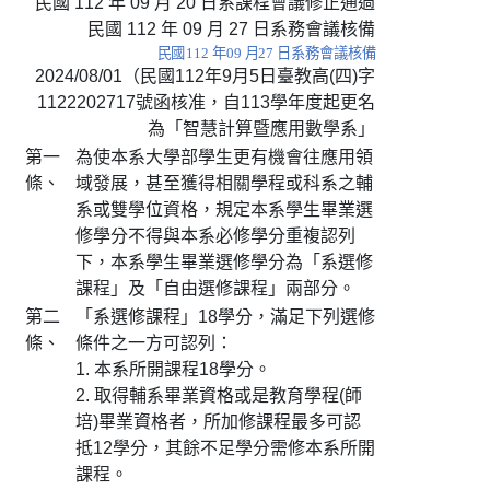
民國 112 年 09 月 20 日系課程會議修正通過
民國 112 年 09 月 27 日系務會議核備
民國
112
年
09
月
27
日系務會議核備
2024/08/01（民國112年9月5日臺教高(四)字
1122202717號函核准，自113學年度起更名
為「智慧計算暨應用數學系」
第一
為使本系大學部學生更有機會往應用領
條、
域發展，甚至獲得相關學程或科系之輔
系或雙學位資格，規定本系學生畢業選
修學分不得與本系必修學分重複認列
下，本系學生畢業選修學分為「系選修
課程」及「自由選修課程」兩部分。
第二
「系選修課程」18學分，滿足下列選修
條、
條件之一方可認列：
1. 本系所開課程18學分。
2. 取得輔系畢業資格或是教育學程(師
培)畢業資格者，所加修課程最多可認
抵12學分，其餘不足學分需修本系所開
課程。