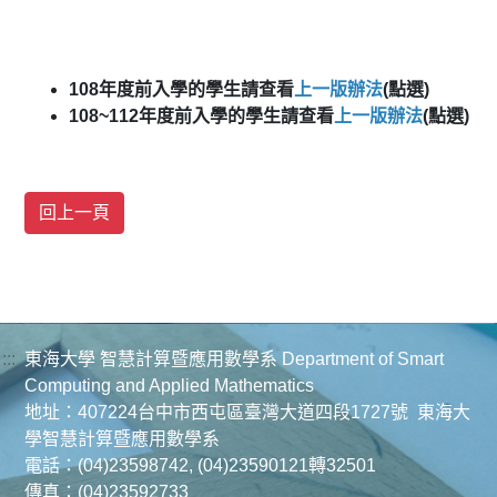
108年度前入學的學生請查看
上一版辦法
(點選)
108~112年度前入學的學生請查看
上一版辦法
(點選)
:::
東海大學 智慧計算暨應用數學系 Department of Smart
Computing and Applied Mathematics
地址：407224台中市西屯區臺灣大道四段1727號 東海大
學智慧計算暨應用數學系
電話：(04)23598742, (04)23590121轉32501
傳真：(04)23592733